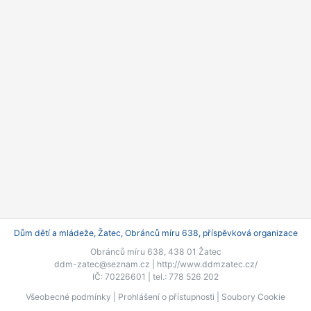
Dům dětí a mládeže, Žatec, Obránců míru 638, příspěvková organizace
Obránců míru 638, 438 01 Žatec
ddm-zatec@seznam.cz |
http://www.ddmzatec.cz/
IČ: 70226601 | tel.: 778 526 202
Všeobecné podmínky
|
Prohlášení o přístupnosti
|
Soubory Cookie